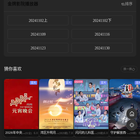
金牌影院
播放器
排序
20241102上
20241102下
20241109
20241116
20241123
20241130
猜你喜欢
换一换
蓝光
蓝光
蓝光
蓝
2026年中央...
湾区升明月...
闪闪的儿科医...
守护解放西·...
6.0
7.8
6.0
(01全)
(0929期)
(09期)
(09期)