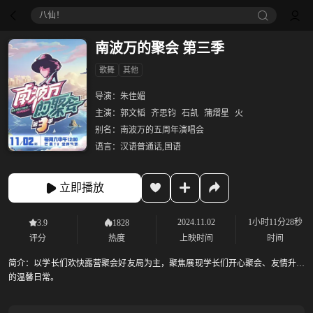
八仙！
南波万的聚会 第三季
歌舞
其他
导演：
朱佳媚
主演：
郭文韬
齐思钧
石凯
蒲熠星
火
别名：
南波万的五周年演唱会
语言：
汉语普通话,国语
立即播放
2024.11.02
1小时11分28秒
3.9
1828
评分
热度
上映时间
时间
简介：
以学长们欢快露营聚会好友局为主，聚焦展现学长们开心聚会、友情升温
的温馨日常。