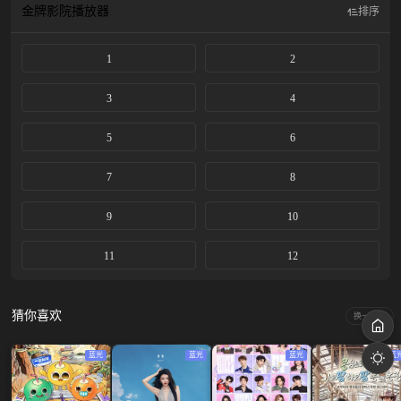
金牌影院
播放器
排序
1
2
3
4
5
6
7
8
9
10
11
12
猜你喜欢
换一换
蓝光
蓝光
蓝光
蓝