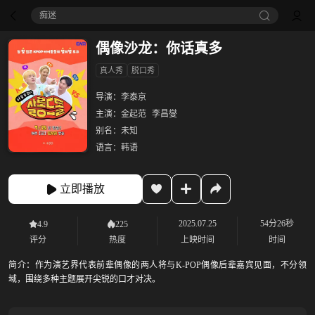
痴迷
偶像沙龙：你话真多
真人秀
脱口秀
导演：
李泰京
主演：
金起范
李昌燮
别名：
未知
语言：
韩语
立即播放
2025.07.25
54分26秒
4.9
225
评分
热度
上映时间
时间
简介：
作为演艺界代表前辈偶像的两人将与K-POP偶像后辈嘉宾见面，不分领
域，围绕多种主题展开尖锐的口才对决。