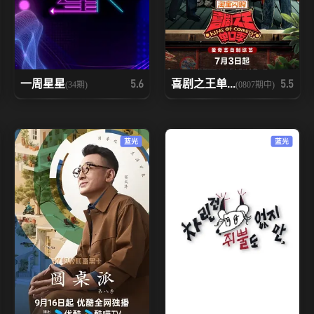
一周星星
喜剧之王单...
5.6
5.5
(34期)
(0807期中)
蓝光
蓝光