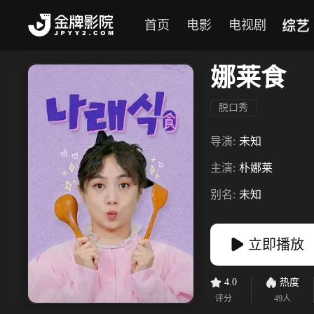
综艺
首页
电影
电视剧
娜莱食
脱口秀
导演:
未知
主演:
朴娜莱
别名:
未知
立即播放
4.0
热度
评分
49
人