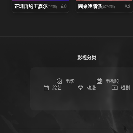
芷珊再约王嘉尔
圆桌晚晴派
6.0
9.2
(02期)
(0730期)
影视分类
电影
电视剧
综艺
动漫
短剧