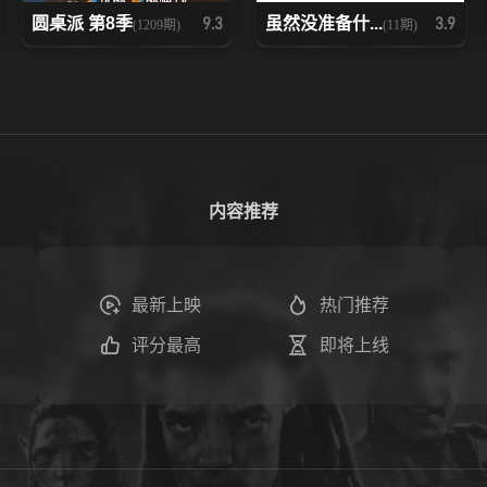
圆桌派 第8季
虽然没准备什...
9.3
3.9
(1209期)
(11期)
内容推荐
最新上映
热门推荐
评分最高
即将上线