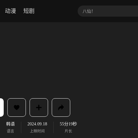
动漫
短剧
韩语
2024.09.18
55分19秒
语言
上映时间
片长