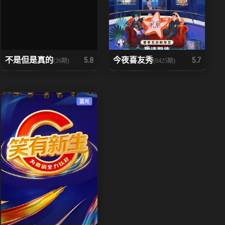
不是但是真的
今夜喜友秀
5.8
5.7
(26期)
(0425期)
蓝光