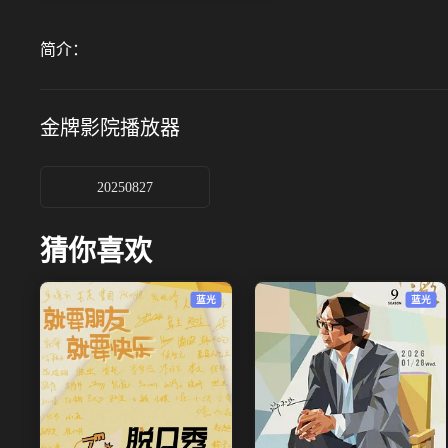
简介：
金牌影院
播放器
20250827
猜你喜欢
蓝光
蓝光