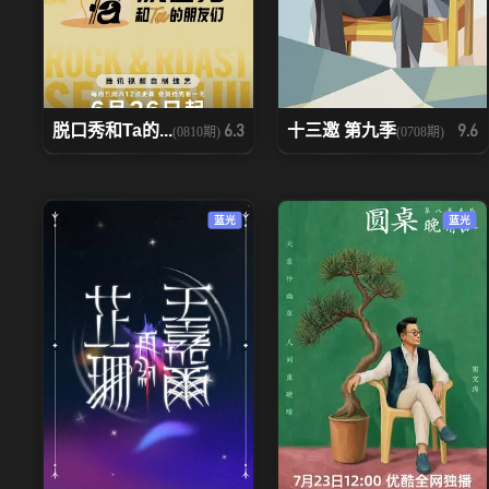
脱口秀和Ta的...
十三邀 第九季
6.3
9.6
(0810期)
(0708期)
蓝光
蓝光