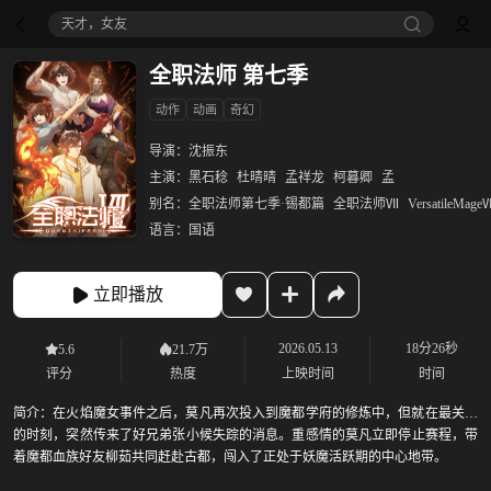
天才，女友
全职法师 第七季
动作
动画
奇幻
导演：
沈振东
主演：
黑石稔
杜晴晴
孟祥龙
柯暮卿
孟
别名：
全职法师第七季·锡都篇
全职法师Ⅶ
VersatileMage
语言：
国语
立即播放
2026.05.13
18分26秒
5.6
21.7万
评分
热度
上映时间
时间
简介：
在火焰魔女事件之后，莫凡再次投入到魔都学府的修炼中，但就在最关键
的时刻，突然传来了好兄弟张小候失踪的消息。重感情的莫凡立即停止赛程，带
着魔都血族好友柳茹共同赶赴古都，闯入了正处于妖魔活跃期的中心地带。