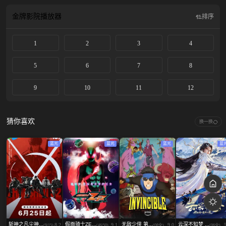
金牌影院
播放器
排序
1
2
3
4
5
6
7
8
9
10
11
12
猜你喜欢
换一换
蓝光
蓝光
蓝光
蓝
斩神之凡尘神...
假面骑士ZE...
无敌少侠 第...
云深不知梦 ...
8.2
9.1
9.0
(9/15)
(46/50)
(08全)
(06全)